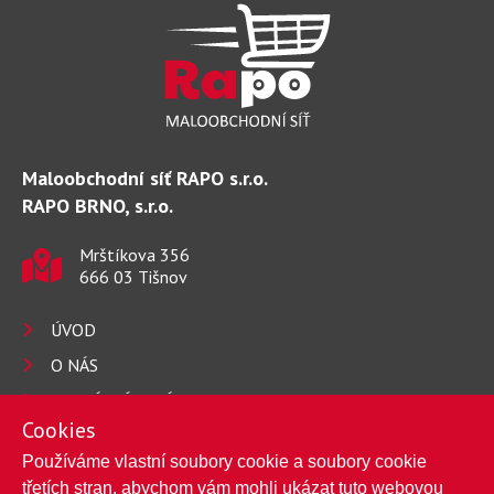
Maloobchodní síť RAPO s.r.o.
RAPO BRNO, s.r.o.
Mrštíkova 356
666 03 Tišnov
ÚVOD
O NÁS
AKTUÁLNÍ LETÁKY
Cookies
PRODEJNY
Používáme vlastní soubory cookie a soubory cookie
KARIÉRA
třetích stran, abychom vám mohli ukázat tuto webovou