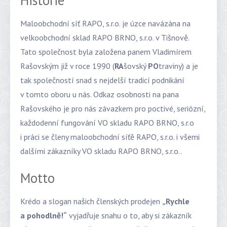
Historie
Maloobchodní síť RAPO, s.r.o. je úzce navázána na
velkoobchodní sklad RAPO BRNO, s.r.o. v Tišnově.
Tato společnost byla založena panem Vladimírem
Rašovským již v roce 1990 (
RA
šovský
PO
traviny) a je
tak společností snad s nejdelší tradicí podnikání
v tomto oboru u nás. Odkaz osobnosti na pana
Rašovského je pro nás závazkem pro poctivé, seriózní,
každodenní fungování VO skladu RAPO BRNO, s.r.o
i práci se členy maloobchodní síťě RAPO, s.r.o. i všemi
dalšími zákazníky VO skladu RAPO BRNO, s.r.o..
Motto
Krédo a slogan našich členských prodejen
„Rychle
a pohodlně!“
vyjadřuje snahu o to, aby si zákazník