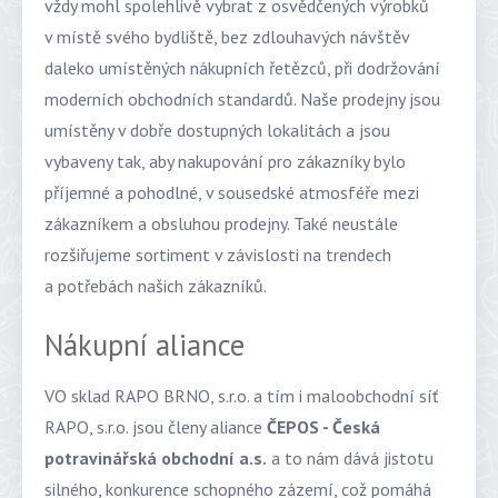
vždy mohl spolehlivě vybrat z osvědčených výrobků
v místě svého bydliště, bez zdlouhavých návštěv
daleko umístěných nákupních řetězců, při dodržování
moderních obchodních standardů. Naše prodejny jsou
umístěny v dobře dostupných lokalitách a jsou
vybaveny tak, aby nakupování pro zákazníky bylo
příjemné a pohodlné, v sousedské atmosféře mezi
zákazníkem a obsluhou prodejny. Také neustále
rozšiřujeme sortiment v závislosti na trendech
a potřebách našich zákazníků.
Nákupní aliance
VO sklad RAPO BRNO, s.r.o. a tím i maloobchodní síť
RAPO, s.r.o. jsou členy aliance
ČEPOS - Česká
potravinářská obchodní a.s.
a to nám dává jistotu
silného, konkurence schopného zázemí, což pomáhá